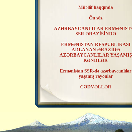
Müəllif haqqında
Ön söz
AZƏRBAYCANLILAR ERMƏNİST
SSR ƏRAZİSİNDƏ
ERMƏNİSTAN RESPUBLİKASI
ADLANAN ƏRAZİDƏ
AZƏRBAYCANLILAR YAŞAMIŞ
KƏNDLƏR
Ermənistan SSR-də azərbaycanlılar
yaşamış rayonlar
CƏDVƏLLƏR
XƏRİTƏLƏR
ERMƏNİSTAN SSR ƏRAZİSİND
AZƏRBAYCANLILAR YAŞAMIŞ
KƏNDLƏRİN RAYONLAR ÜZR
TƏSNİFATI