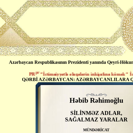
Azərbaycan Respublikasının Prezidenti yanında Qeyri-Hökumət
pr
PR
“İctimaiyyətlə əlaqələrin inkişafına kömək “ İctima
QƏRBİ AZƏRBAYCAN: AZƏRBAYCANLILARA Q
Həbib Rəhimoğlu
SİLİNMƏZ ADLAR,
SAĞALMAZ YARALAR
MÜNDƏRİCAT