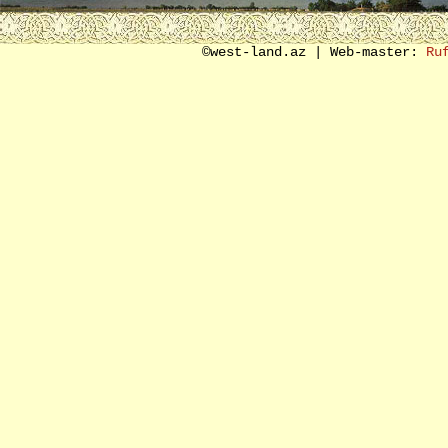
SON SÖZ ƏVƏZİ
©west-land.az | Web-master:
Ru