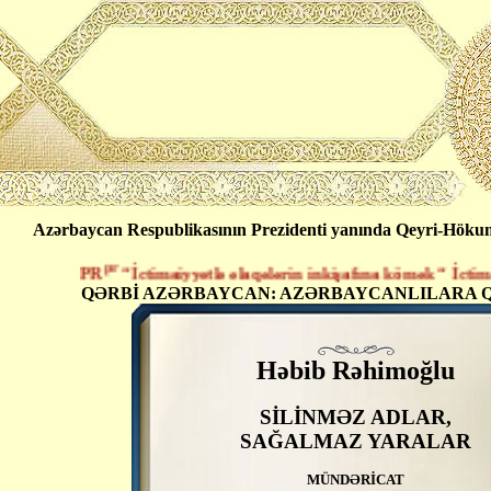
Azərbaycan Respublikasının Prezidenti yanında Qeyri-Hökumət
pr
PR
“İctimaiyyətlə əlaqələrin inkişafına kömək “ İctimai Bi
QƏRBİ AZƏRBAYCAN: AZƏRBAYCANLILARA Q
Həbib Rəhimoğlu
SİLİNMƏZ ADLAR,
SAĞALMAZ YARALAR
MÜNDƏRİCAT