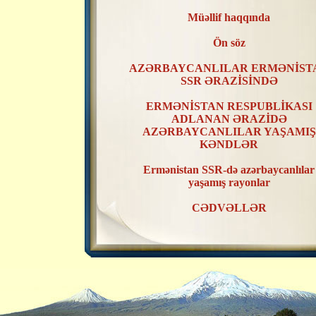
Müəllif haqqında
Ön söz
AZƏRBAYCANLILAR ERMƏNİST
SSR ƏRAZİSİNDƏ
ERMƏNİSTAN RESPUBLİKASI
ADLANAN ƏRAZİDƏ
AZƏRBAYCANLILAR YAŞAMIŞ
KƏNDLƏR
Ermənistan SSR-də azərbaycanlılar
yaşamış rayonlar
CƏDVƏLLƏR
XƏRİTƏLƏR
ERMƏNİSTAN SSR ƏRAZİSİND
AZƏRBAYCANLILAR YAŞAMIŞ
KƏNDLƏRİN RAYONLAR ÜZR
TƏSNİFATI