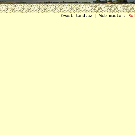
SON SÖZ ƏVƏZİ
©west-land.az | Web-master:
Ru