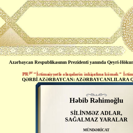
Azərbaycan Respublikasının Prezidenti yanında Qeyri-Hökumət
pr
PR
“İctimaiyyətlə əlaqələrin inkişafına kömək “ İctimai B
QƏRBİ AZƏRBAYCAN: AZƏRBAYCANLILARA Q
Həbib Rəhimoğlu
SİLİNMƏZ ADLAR,
SAĞALMAZ YARALAR
MÜNDƏRİCAT