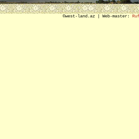
SON SÖZ ƏVƏZİ
©west-land.az | Web-master:
Ru