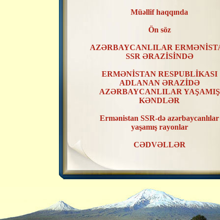
Müəllif haqqında
Ön söz
AZƏRBAYCANLILAR ERMƏNİST
SSR ƏRAZİSİNDƏ
ERMƏNİSTAN RESPUBLİKASI
ADLANAN ƏRAZİDƏ
AZƏRBAYCANLILAR YAŞAMIŞ
KƏNDLƏR
Ermənistan SSR-də azərbaycanlılar
yaşamış rayonlar
CƏDVƏLLƏR
XƏRİTƏLƏR
ERMƏNİSTAN SSR ƏRAZİSİND
AZƏRBAYCANLILAR YAŞAMIŞ
KƏNDLƏRİN RAYONLAR ÜZR
TƏSNİFATI