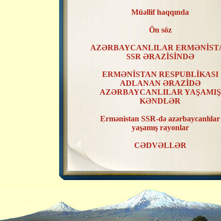
Müəllif haqqında
Ön söz
AZƏRBAYCANLILAR ERMƏNİST
SSR ƏRAZİSİNDƏ
ERMƏNİSTAN RESPUBLİKASI
ADLANAN ƏRAZİDƏ
AZƏRBAYCANLILAR YAŞAMIŞ
KƏNDLƏR
Ermənistan SSR-də azərbaycanlılar
yaşamış rayonlar
CƏDVƏLLƏR
XƏRİTƏLƏR
ERMƏNİSTAN SSR ƏRAZİSİND
AZƏRBAYCANLILAR YAŞAMIŞ
KƏNDLƏRİN RAYONLAR ÜZR
TƏSNİFATI