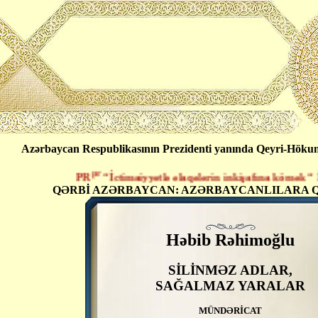
Azərbaycan Respublikasının Prezidenti yanında Qeyri-Hökumət
pr
PR
“İctimaiyyətlə əlaqələrin inkişafına kömək “ İcti
QƏRBİ AZƏRBAYCAN: AZƏRBAYCANLILARA Q
Həbib Rəhimoğlu
SİLİNMƏZ ADLAR,
SAĞALMAZ YARALAR
MÜNDƏRİCAT