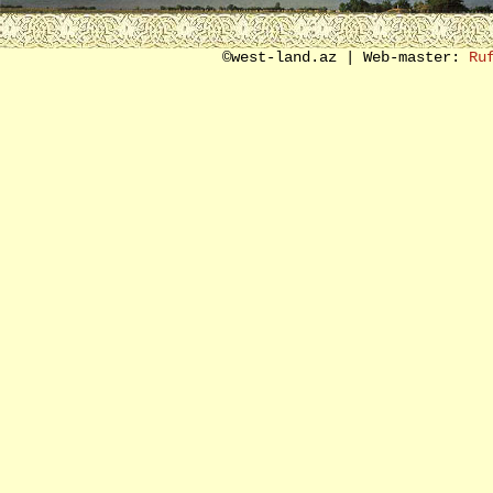
SON SÖZ ƏVƏZİ
©west-land.az | Web-master:
Ru