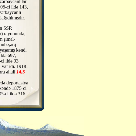
zərbaycanlılar
05-ci ildə 143,
zərbaycanlı
dağıdılmışdır.
an SSR
r) rayonunda,
m şimal-
ənub-şərq
 yaşamış kənd.
ildə 697,
ci ildə 93
i var idi. 1918-
nra əhali
14,5
ərdə deportasiya
 kəndə 1875-ci
05-ci ildə 316
erməni var idi.
K ZEYVƏSİ,
) -Ermənistan
da, rayon
b-qərbdə
kənd. Əhalisi