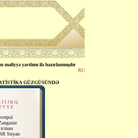
n maliyyə yardımı ilə hazırlanmışdır
RU
ATİSTİKA GÜZGÜSÜNDƏ
X
I
İ
J
K
Q
Ü
V
Y
Z
etpol
 Zəngəzur
 icması
SSR Sisyan