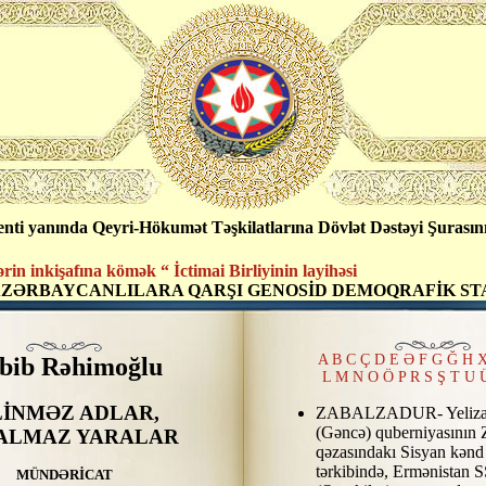
ti yanında Qeyri-Hökumət Təşkilatlarına Dövlət Dəstəyi Şurasını
 inkişafına kömək “ İctimai Birliyinin layihəsi
AZƏRBAYCANLILARA QARŞI GENOSİD DEMOQRAFİK ST
A
B
C
Ç
D
E
Ə
F
G
Ğ
H
bib Rəhimoğlu
L
M
N
O
Ö
P
R
S
Ş
T
U
LİNMƏZ ADLAR,
ZABALZADUR- Yelizav
(Gəncə) quberniyasının
ALMAZ YARALAR
qəzasındakı Sisyan kənd
tərkibində, Ermənistan 
MÜNDƏRİCAT