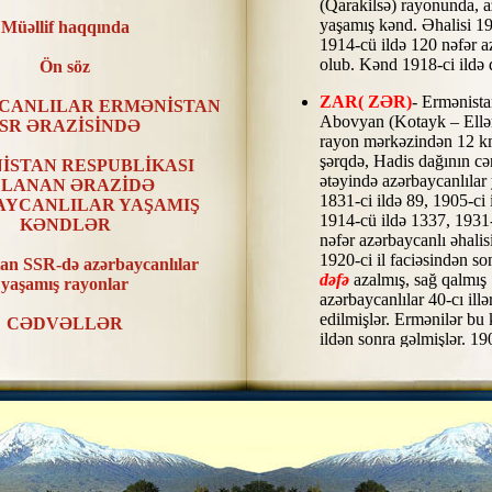
(Qarakilsə) rayonunda, a
yaşamış kənd. Əhalisi 19
Müəllif haqqında
1914-cü ildə 120 nəfər a
olub. Kənd 1918-ci ildə 
Ön söz
ZAR( ZƏR)
- Ermənist
CANLILAR ERMƏNİSTAN
Abovyan (Kotayk – Ellə
SR ƏRAZİSİNDƏ
rayon mərkəzindən 12 k
şərqdə, Hadis dağının c
İSTAN RESPUBLİKASI
ətəyində azərbaycanlılar
LANAN ƏRAZİDƏ
1831-ci ildə 89, 1905-ci 
AYCANLILAR YAŞAMIŞ
1914-cü ildə 1337, 1931-
KƏNDLƏR
nəfər azərbaycanlı əhalis
1920-ci il faciəsindən so
an SSR-də azərbaycanlılar
dəfə
azalmış, sağ qalmış
yaşamış rayonlar
azərbaycanlılar 40-cı ill
edilmişlər. Ermənilər bu
CƏDVƏLLƏR
ildən sonra gəlmişlər. 19
nəfər, 1931-ci ildə 1112 
XƏRİTƏLƏR
ZEYVƏ TÜRKİ
(TÜR
STAN SSR ƏRAZİSİNDƏ
1978-ci ildən TAVONİK
AYCANLILAR YAŞAMIŞ
SSR Eçmiadzin rayonun
RİN RAYONLAR ÜZRƏ
mərkəzindən 6 km cənu
TƏSNİFATI
azərbaycanlılar yaşamış 