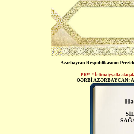
Azərbaycan Respublikasının Preziden
pr
PR
“İctimaiyyətlə əlaqələrin
QƏRBİ AZƏRBAYCAN: 
Hə
Sİ
SAĞ