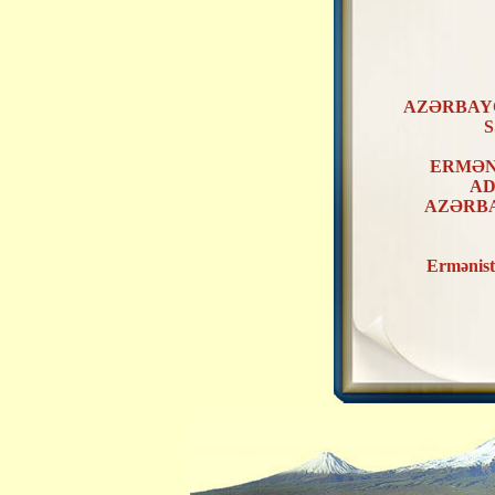
AZƏRBAY
S
ERMƏN
AD
AZƏRB
Ermənist
ERMƏNİ
AZƏRB
KƏNDLƏ