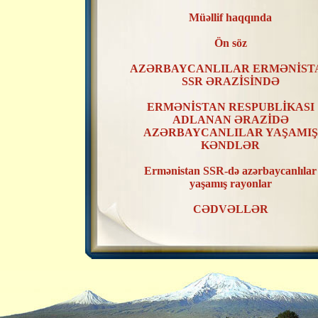
Müəllif haqqında
Ön söz
AZƏRBAYCANLILAR ERMƏNİST
SSR ƏRAZİSİNDƏ
ERMƏNİSTAN RESPUBLİKASI
ADLANAN ƏRAZİDƏ
AZƏRBAYCANLILAR YAŞAMIŞ
KƏNDLƏR
Ermənistan SSR-də azərbaycanlılar
yaşamış rayonlar
CƏDVƏLLƏR
XƏRİTƏLƏR
ERMƏNİSTAN SSR ƏRAZİSİND
AZƏRBAYCANLILAR YAŞAMIŞ
KƏNDLƏRİN RAYONLAR ÜZR
TƏSNİFATI