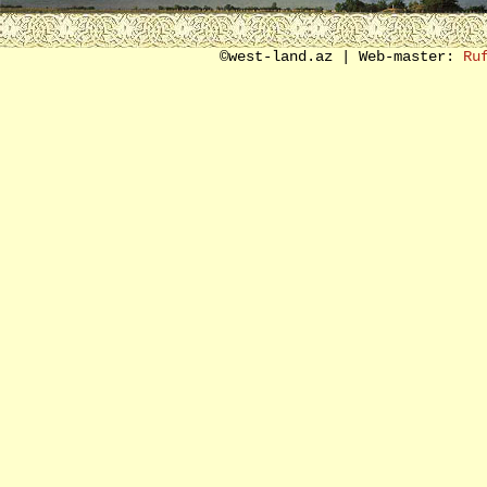
SON SÖZ ƏVƏZİ
©west-land.az | Web-master:
Ru