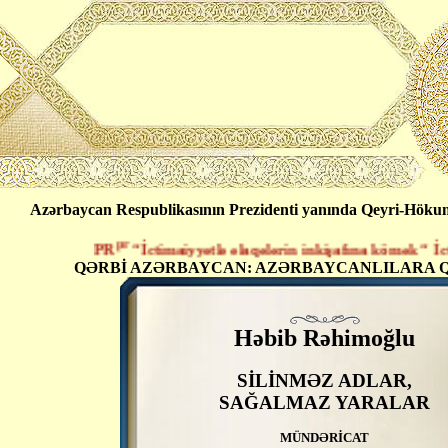
Azərbaycan Respublikasının Prezidenti yanında Qeyri-Hökumət
pr
PR
“İctimaiyyətlə əlaqələrin inkişafına kömək “ İctima
QƏRBİ AZƏRBAYCAN: AZƏRBAYCANLILARA Q
Həbib Rəhimoğlu
SİLİNMƏZ ADLAR,
SAĞALMAZ YARALAR
MÜNDƏRİCAT