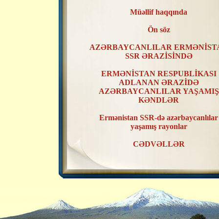
Müəllif haqqında
Ön söz
AZƏRBAYCANLILAR ERMƏNİST
SSR ƏRAZİSİNDƏ
ERMƏNİSTAN RESPUBLİKASI
ADLANAN ƏRAZİDƏ
AZƏRBAYCANLILAR YAŞAMIŞ
KƏNDLƏR
Ermənistan SSR-də azərbaycanlılar
yaşamış rayonlar
CƏDVƏLLƏR
XƏRİTƏLƏR
ERMƏNİSTAN SSR ƏRAZİSİND
AZƏRBAYCANLILAR YAŞAMIŞ
KƏNDLƏRİN RAYONLAR ÜZR
TƏSNİFATI