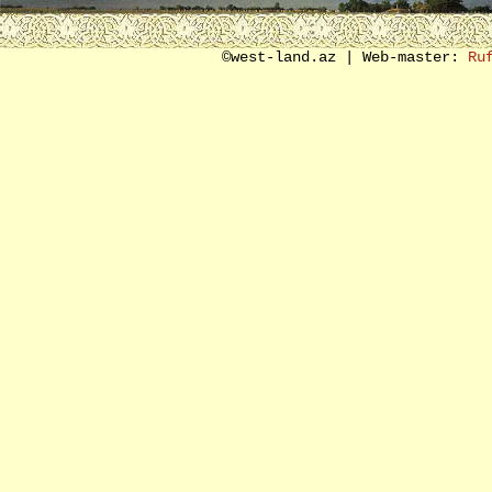
SON SÖZ ƏVƏZİ
©west-land.az | Web-master:
Ru