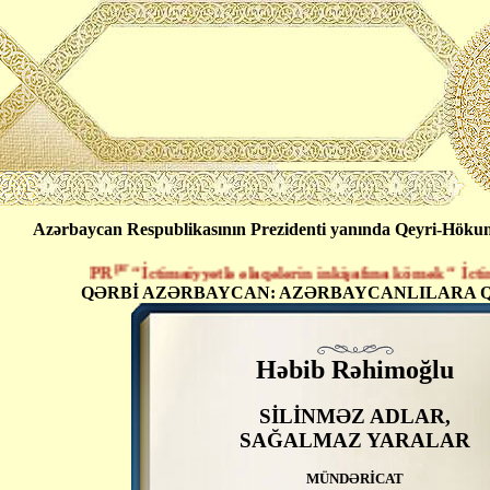
Azərbaycan Respublikasının Prezidenti yanında Qeyri-Hökumət
pr
PR
“İctimaiyyətlə əlaqələrin inkişafına kömək “ İctimai 
QƏRBİ AZƏRBAYCAN: AZƏRBAYCANLILARA Q
Həbib Rəhimoğlu
SİLİNMƏZ ADLAR,
SAĞALMAZ YARALAR
MÜNDƏRİCAT