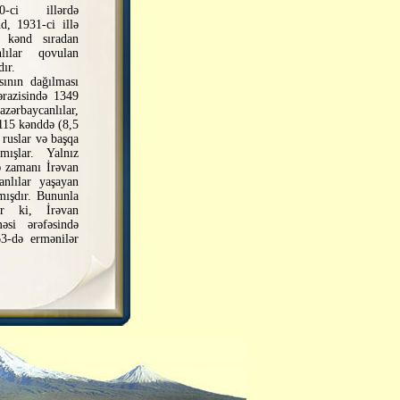
0-ci illərdə
d, 1931-ci illə
5 kənd sıradan
lılar qovulan
ır.
ının dağılması
ərazisində 1349
ərbaycanlılar,
 115 kənddə (8,5
 ruslar və baş­qa
mışlar. Yalnız
ə zamanı İrəvan
anlılar yaşayan
ış­dır. Bununla
ir ki, İrəvan
məsi ərəfəsində
3-də ermənilər
 azərbaycanlılar
izini, ermənilər
 əhatə etmişdir.
a baxmayaraq,
rat vadisinin və
sı) məhdud bir