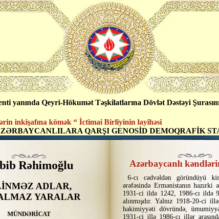
ti yanında Qeyri-Hökumət Təşkilatlarına Dövlət Dəstəyi Şurasını
n inkişafına kömək “ İctimai Birliyinin layihəsi
AZƏRBAYCANLILARA QARŞI GENOSİD DEMOQRAFİK ST
Azərbaycanlı kəndlərini
bib Rəhimoğlu
6-cı cədvəldən göründüyü ki
LİNMƏZ ADLAR,
ərəfəsində Ermənistanın hazırki ə
1931-ci ildə 1242, 1986-cı ildə
ALMAZ YARALAR
alınmışdır. Yalnız 1918-20-ci illə
hakimiyyəti dövründə, ümumiyyə
MÜNDƏRİCAT
1931-ci illə 1986-cı illər arasın