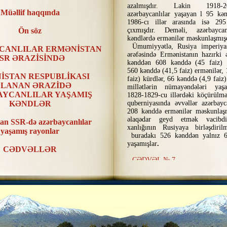
azalmışdır. Lakin 1918-2
Müəllif haqqında
azərbaycanlılar yaşayan l 95 kən
1986-cı illər arasında isə 29
Ön söz
çıxmışdır. Deməli, azərbaycan
kəndlərdə ermənilər məskunlaşmışd
Ümumiyyətlə, Rusiya imperiyas
CANLILAR ERMƏNİSTAN
ərəfəsində Ermənistanın hazırki 
SR ƏRAZİSİNDƏ
kənddən 608 kənddə (45 faiz) az
560 kənddə (41,5 faiz) ermənilər,
İSTAN RESPUBLİKASI
faiz) kürdlər, 66 kənddə (4,9 faiz)
LANAN ƏRAZİDƏ
millətlərin nümayəndələri yaşa
AYCANLILAR YAŞAMIŞ
1828-1829-cu illərdəki köçürülm
KƏNDLƏR
quberniyasında əvvəllər azərbayc
208 kənddə ermənilər məskunlaşm
əlaqədar geyd etmək vacibd
an SSR-də azərbaycanlılar
xanlığının Rusiyaya birləşdiril
yaşamış rayonlar
buradakı 526 kənddən yalnız 6
yaşamışlar
.
CƏDVƏLLƏR
CƏDVƏL № 7
XƏRİTƏLƏR
Beləliklə, 1918-ci il ərəfəsində
yaşayan kəndlər ərazinin 50-55 fa
STAN SSR ƏRAZİSİNDƏ
yaşayan kəndlər isə 30-35 faizini
AYCANLILAR YAŞAMIŞ
Kəndlərın sayının çox olmasın
RİN RAYONLAR ÜZRƏ
erməni əhalisinin əksər hissəsi Ara
TƏSNİFATI
Şoragəlinin (Aleksandropol qəza
sahəsində yerləşmişdir.