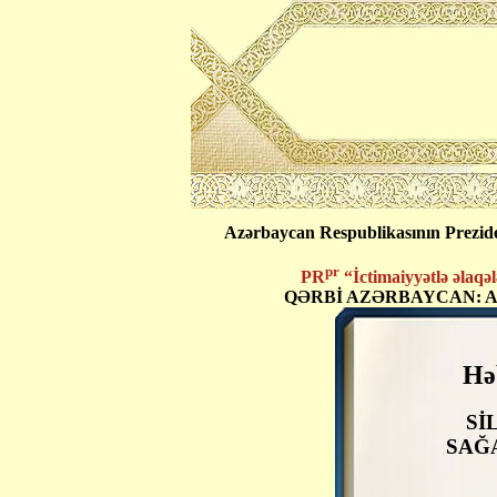
Azərbaycan Respublikasının Preziden
pr
PR
“İctimaiyyətlə əlaqələri
QƏRBİ AZƏRBAYCAN: 
Hə
Sİ
SAĞ