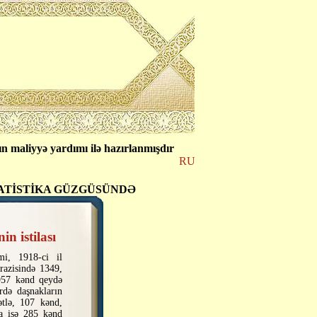
n maliyyə yardımı ilə hazırlanmışdır
RU
ATİSTİKA GÜZGÜSÜNDƏ
n istilası
mi, 1918-ci il
razisində 1349,
 957 kənd qeydə
rdə daşnak­ların
tlə, 107 kənd,
da isə 285 kənd