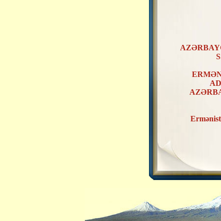
AZƏRBAY
S
ERMƏN
AD
AZƏRB
Ermənist
ERMƏNİ
AZƏRB
KƏNDLƏ