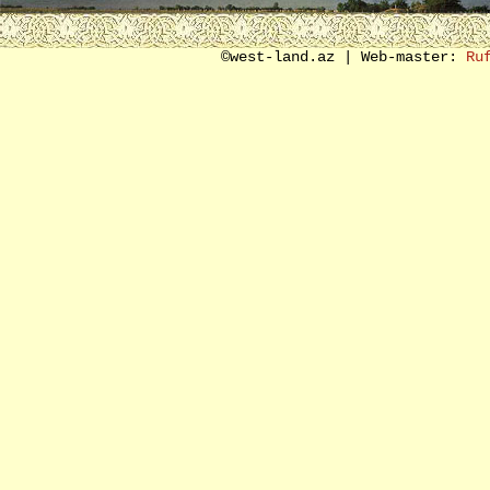
SON SÖZ ƏVƏZİ
©west-land.az | Web-master:
Ru