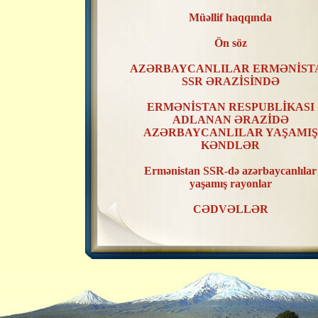
Müəllif haqqında
Ön söz
AZƏRBAYCANLILAR ERMƏNİST
SSR ƏRAZİSİNDƏ
ERMƏNİSTAN RESPUBLİKASI
ADLANAN ƏRAZİDƏ
AZƏRBAYCANLILAR YAŞAMIŞ
KƏNDLƏR
Ermənistan SSR-də azərbaycanlılar
yaşamış rayonlar
CƏDVƏLLƏR
XƏRİTƏLƏR
ERMƏNİSTAN SSR ƏRAZİSİND
AZƏRBAYCANLILAR YAŞAMIŞ
KƏNDLƏRİN RAYONLAR ÜZR
TƏSNİFATI