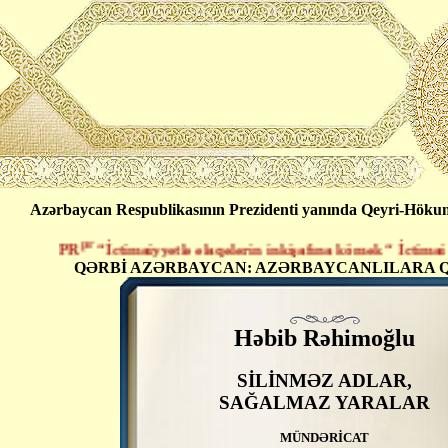
Azərbaycan Respublikasının Prezidenti yanında Qeyri-Hökumət
pr
PR
“İctimaiyyətlə əlaqələrin inkişafına kömək “ İctimai Birl
QƏRBİ AZƏRBAYCAN: AZƏRBAYCANLILARA Q
Həbib Rəhimoğlu
SİLİNMƏZ ADLAR,
SAĞALMAZ YARALAR
MÜNDƏRİCAT