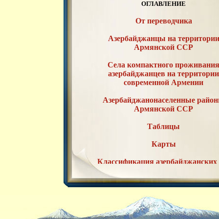
ОГЛАВЛЕНИЕ
От переводчика
Азербайджанцы на территори
Армянской ССР
Села компактного проживани
азербайджанцев на территори
современной Армении
Азербайджанонаселенные райо
Армянской ССР
Таблицы
Карты
Классификация азербайджанских 
по районам Армянской ССР
Список литературы