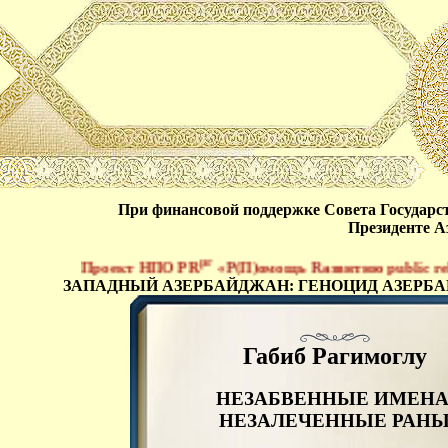
При финансовой поддержке Совета Государ
Президенте А
pr
Проект НПО PR
«
Р
(П)омощь
R
азвитию public relat
ЗАПАДНЫЙ АЗЕРБАЙДЖАН: ГЕНОЦИД АЗЕРБ
Габиб Рагимоглу
НЕЗАБВЕННЫЕ ИМЕНА
НЕЗАЛЕЧЕННЫЕ РАН