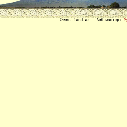
©west-land.az | Веб-мастер:
Р