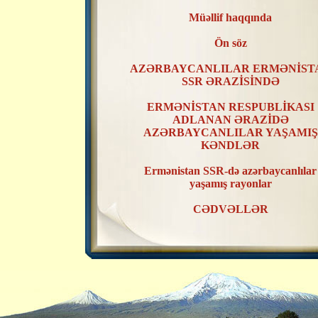
Müəllif haqqında
Ön söz
AZƏRBAYCANLILAR ERMƏNİST
SSR ƏRAZİSİNDƏ
ERMƏNİSTAN RESPUBLİKASI
ADLANAN ƏRAZİDƏ
AZƏRBAYCANLILAR YAŞAMIŞ
KƏNDLƏR
Ermənistan SSR-də azərbaycanlılar
yaşamış rayonlar
CƏDVƏLLƏR
XƏRİTƏLƏR
ERMƏNİSTAN SSR ƏRAZİSİND
AZƏRBAYCANLILAR YAŞAMIŞ
KƏNDLƏRİN RAYONLAR ÜZR
TƏSNİFATI