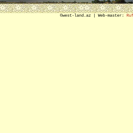
SON SÖZ ƏVƏZİ
©west-land.az | Web-master:
Ru