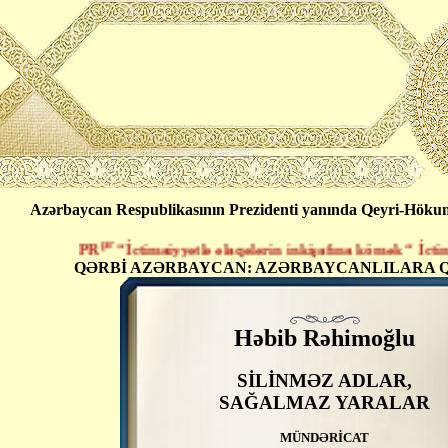
Azərbaycan Respublikasının Prezidenti yanında Qeyri-Hökumət
pr
PR
“İctimaiyyətlə əlaqələrin inkişafına kömək “ İctimai B
QƏRBİ AZƏRBAYCAN: AZƏRBAYCANLILARA Q
Həbib Rəhimoğlu
SİLİNMƏZ ADLAR,
SAĞALMAZ YARALAR
MÜNDƏRİCAT