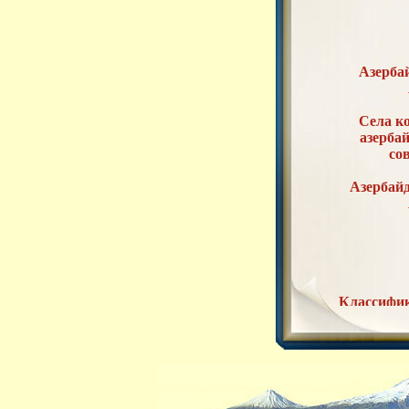
Азерба
Села к
азерба
со
Азербай
Классифик
по ра
С