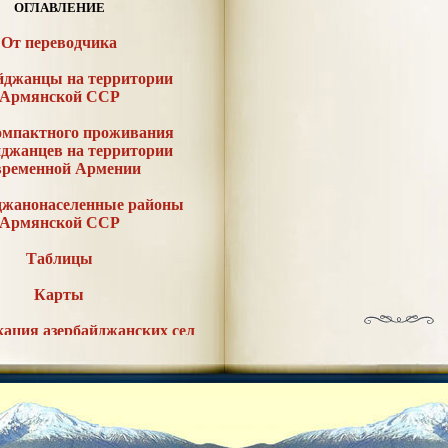
ОГЛАВЛЕНИЕ
От переводчика
йджанцы на территории
Армянской ССР
омпактного проживания
йджанцев на территории
временной Армении
джанонаселенные районы
Армянской ССР
Таблицы
Карты
ация азербайджанских сел
йонам Армянской ССР
писок литературы