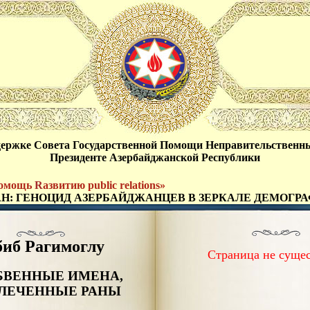
держке Совета Государственной Помощи Неправительственн
Президенте Азербайджанской Республики
мощь
R
азвитию public relations»
Н: ГЕНОЦИД АЗЕРБАЙДЖАНЦЕВ В ЗЕРКАЛЕ ДЕМОГР
биб Рагимоглу
Страница не сущес
БВЕННЫЕ ИМЕНА,
ЛЕЧЕННЫЕ РАНЫ