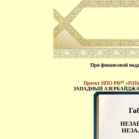
При финансовой под
pr
Проект НПО PR
«
Р
(П)о
ЗАПАДНЫЙ АЗЕРБАЙДЖА
Га
НЕЗА
НЕЗА