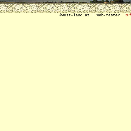
SON SÖZ ƏVƏZİ
©west-land.az | Web-master:
Ru