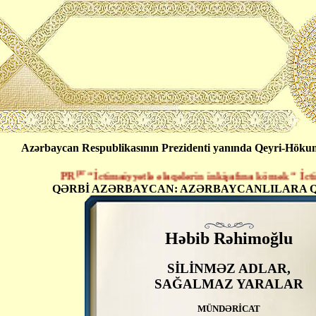
Azərbaycan Respublikasının Prezidenti yanında Qeyri-Hökumət
pr
PR
“İctimaiyyətlə əlaqələrin inkişafına kömək “ İctimai 
QƏRBİ AZƏRBAYCAN: AZƏRBAYCANLILARA Q
Həbib Rəhimoğlu
SİLİNMƏZ ADLAR,
SAĞALMAZ YARALAR
MÜNDƏRİCAT