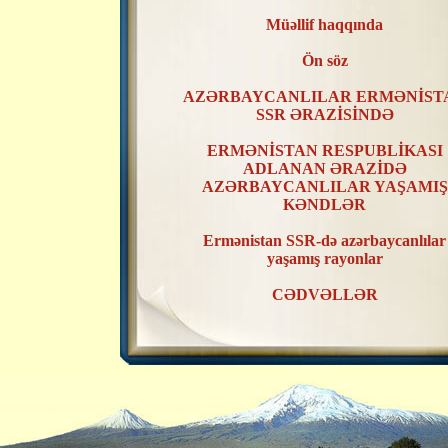
Müəllif haqqında
Ön söz
AZƏRBAYCANLILAR ERMƏNİST
SSR ƏRAZİSİNDƏ
ERMƏNİSTAN RESPUBLİKASI
ADLANAN ƏRAZİDƏ
AZƏRBAYCANLILAR YAŞAMIŞ
KƏNDLƏR
Ermənistan SSR-də azərbaycanlılar
yaşamış rayonlar
CƏDVƏLLƏR
XƏRİTƏLƏR
ERMƏNİSTAN SSR ƏRAZİSİND
AZƏRBAYCANLILAR YAŞAMIŞ
KƏNDLƏRİN RAYONLAR ÜZR
TƏSNİFATI